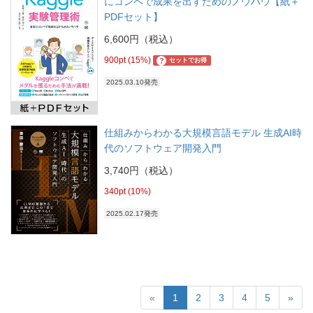
にコンペで成果を出すためのノウハウ【紙＋
PDFセット】
6,600円（税込）
900pt (15%)
?
セットでお得
2025.03.10発売
仕組みからわかる大規模言語モデル 生成AI時
代のソフトウェア開発入門
3,740円（税込）
340pt (10%)
2025.02.17発売
«
1
2
3
4
5
»