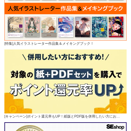
[特集]人気イラストレーター作品集＆メイキングブック！
[キャンペーン]ポイント還元率もUP！紙版とPDF版を併用したい方にお…