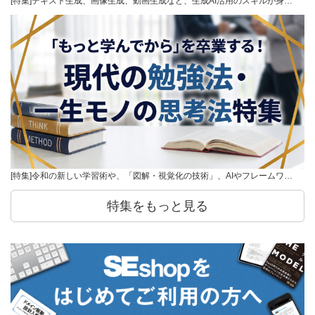
[特集]テキスト生成、画像生成、動画生成など、生成AI活用のスキルが身…
[特集]令和の新しい学習術や、「図解・視覚化の技術」、AIやフレームワ…
特集をもっと見る