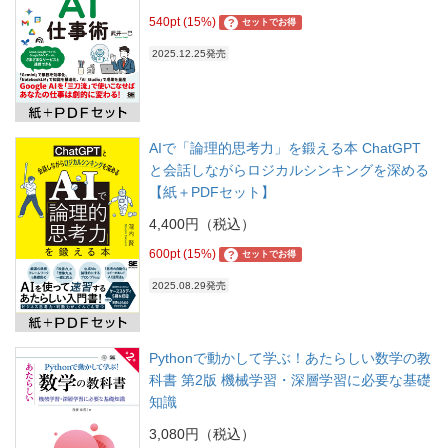
540pt (15%)
?
セットでお得
2025.12.25発売
AIで「論理的思考力」を鍛える本 ChatGPT
と会話しながらロジカルシンキングを深める
【紙＋PDFセット】
4,400円（税込）
600pt (15%)
?
セットでお得
2025.08.29発売
Pythonで動かして学ぶ！あたらしい数学の教
科書 第2版 機械学習・深層学習に必要な基礎
知識
3,080円（税込）