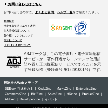
お問い合わせはこちら
お問い合わせの前に、
よくある質問
、
ヘルプ一覧
をご確認ください。
利用規約
特定商取引法に基づく表示
個人情報保護について
著作権・リンクについて
翔泳社について
SHOEISHA iDについて
ABJマークは、この電子書店・電子書籍配信
サービスが、著作権者からコンテンツ使用許
諾を得た正規版配信サービスであることを示
す登録商標（登録番号 第12291001号）です。
翔泳社のWebメディア
SEBook 翔泳社の本
|
CodeZine
|
MarkeZine
|
EnterpriseZine
|
CommerceZine
|
Biz/Zine
|
SalesZine
|
HRzine
|
ProductZine
|
AIdiver
|
DeveloperZine
|
イベント