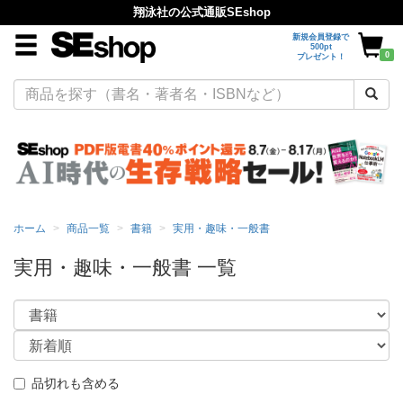
翔泳社の公式通販SEshop
新規会員登録で
500pt
0
プレゼント！
ホーム
商品一覧
書籍
実用・趣味・一般書
実用・趣味・一般書 一覧
品切れも含める