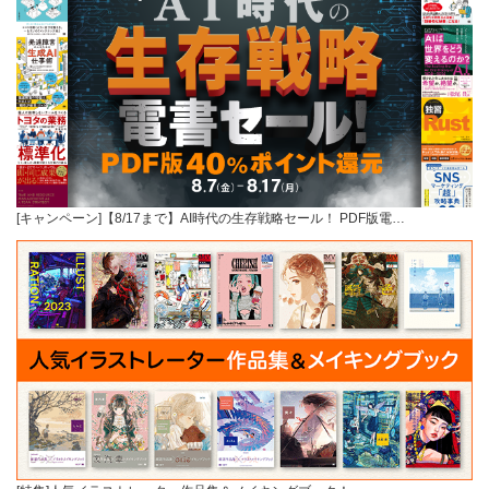
[キャンペーン]【8/17まで】AI時代の生存戦略セール！ PDF版電…