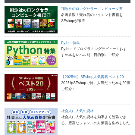
翔泳社のロングセラーコンピュータ書
名著多数！売れ筋のハイエンド書籍を
SEshopが厳選
Python特集
Pythonでプログラミングデビュー！おす
すめ本をレベル別・目的別にご紹介
【2025年】SEshop人気書籍 ベスト20
2025年SEshopで特に人気だった本を20冊
ご紹介！
社会人に人気の資格
社会人に人気の資格を効率よく勉強でき
る、豊富なジャンルの対策書を集めました