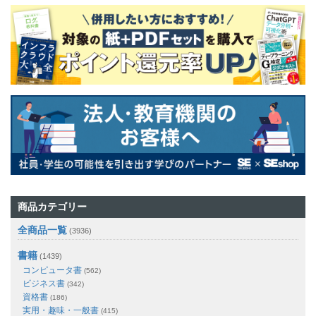
商品カテゴリー
全商品一覧
(3936)
書籍
(1439)
コンピュータ書
(562)
ビジネス書
(342)
資格書
(186)
実用・趣味・一般書
(415)