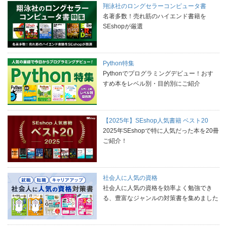
翔泳社のロングセラーコンピュータ書
名著多数！売れ筋のハイエンド書籍を
SEshopが厳選
Python特集
Pythonでプログラミングデビュー！おす
すめ本をレベル別・目的別にご紹介
【2025年】SEshop人気書籍 ベスト20
2025年SEshopで特に人気だった本を20冊
ご紹介！
社会人に人気の資格
社会人に人気の資格を効率よく勉強でき
る、豊富なジャンルの対策書を集めました