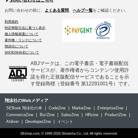
お問い合わせはこちら
お問い合わせの前に、
よくある質問
、
ヘルプ一覧
をご確認ください。
利用規約
特定商取引法に基づく表示
個人情報保護について
著作権・リンクについて
翔泳社について
SHOEISHA iDについて
ABJマークは、この電子書店・電子書籍配信
サービスが、著作権者からコンテンツ使用許
諾を得た正規版配信サービスであることを示
す登録商標（登録番号 第12291001号）です。
翔泳社のWebメディア
SEBook 翔泳社の本
|
CodeZine
|
MarkeZine
|
EnterpriseZine
|
CommerceZine
|
Biz/Zine
|
SalesZine
|
HRzine
|
ProductZine
|
AIdiver
|
DeveloperZine
|
イベント
SEshop.com, © 1999-2026 Shoeisha Co., Ltd. All rights reserved.