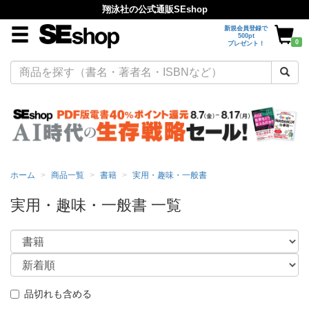
翔泳社の公式通販SEshop
新規会員登録で
500pt
0
プレゼント！
ホーム
商品一覧
書籍
実用・趣味・一般書
実用・趣味・一般書 一覧
品切れも含める