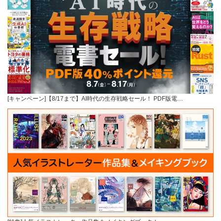
[キャンペーン]【8/17まで】AI時代の生存戦略セール！ PDF版電…