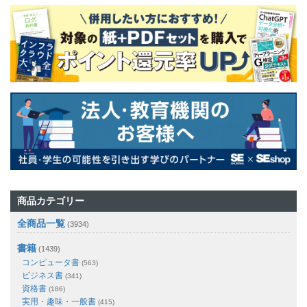
商品カテゴリー
全商品一覧
(3934)
書籍
(1439)
コンピュータ書
(563)
ビジネス書
(341)
資格書
(186)
実用・趣味・一般書
(415)