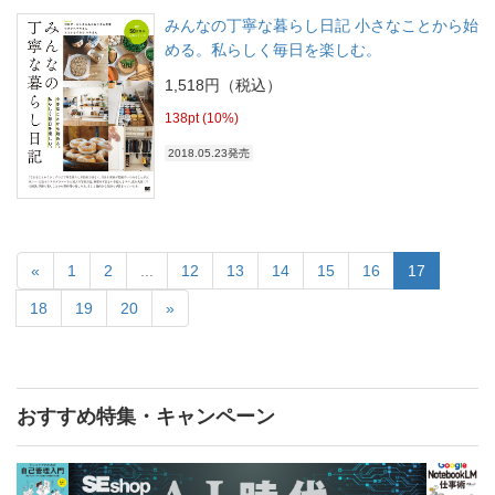
みんなの丁寧な暮らし日記 小さなことから始
める。私らしく毎日を楽しむ。
1,518円（税込）
138pt (10%)
2018.05.23発売
«
1
2
...
12
13
14
15
16
17
18
19
20
»
おすすめ特集・キャンペーン