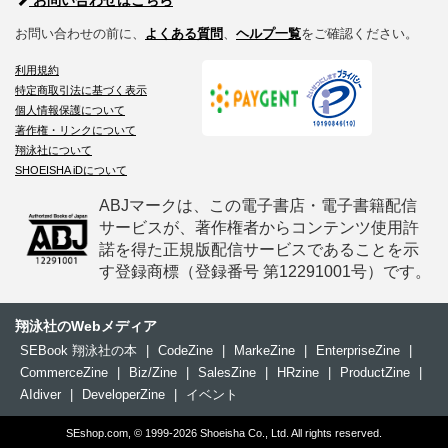
お問い合わせはこちら
お問い合わせの前に、
よくある質問
、
ヘルプ一覧
をご確認ください。
利用規約
特定商取引法に基づく表示
個人情報保護について
著作権・リンクについて
翔泳社について
SHOEISHA iDについて
ABJマークは、この電子書店・電子書籍配信
サービスが、著作権者からコンテンツ使用許
諾を得た正規版配信サービスであることを示
す登録商標（登録番号 第12291001号）です。
翔泳社のWebメディア
SEBook 翔泳社の本
|
CodeZine
|
MarkeZine
|
EnterpriseZine
|
CommerceZine
|
Biz/Zine
|
SalesZine
|
HRzine
|
ProductZine
|
AIdiver
|
DeveloperZine
|
イベント
SEshop.com, © 1999-2026 Shoeisha Co., Ltd. All rights reserved.