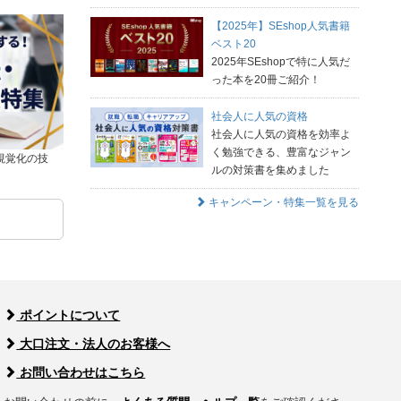
【2025年】SEshop人気書籍
ベスト20
2025年SEshopで特に人気だ
った本を20冊ご紹介！
社会人に人気の資格
社会人に人気の資格を効率よ
く勉強できる、豊富なジャン
視覚化の技
ルの対策書を集めました
キャンペーン・特集一覧を見る
ポイントについて
大口注文・法人のお客様へ
お問い合わせはこちら