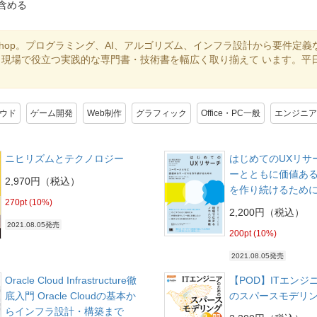
含める
shop。プログラミング、AI、アルゴリズム、インフラ設計から要件定義
現場で役立つ実践的な専門書・技術書を幅広く取り揃えて います。平日
ラウド
ゲーム開発
Web制作
グラフィック
Office・PC一般
エンジニア
ニヒリズムとテクノロジー
はじめてのUXリサ
ーとともに価値あ
2,970円（税込）
を作り続けるため
270pt (10%)
2,200円（税込）
2021.08.05発売
200pt (10%)
2021.08.05発売
Oracle Cloud Infrastructure徹
【POD】ITエンジ
底入門 Oracle Cloudの基本か
のスパースモデリ
らインフラ設計・構築まで