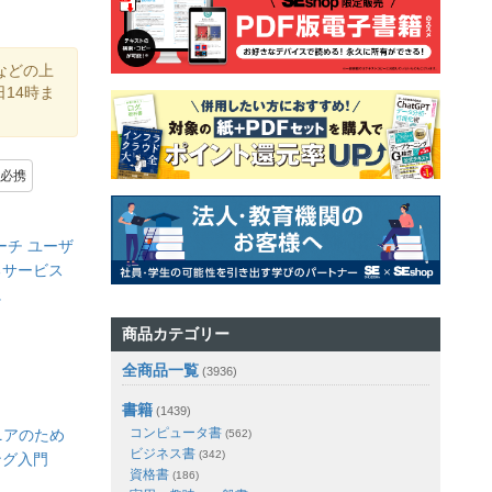
などの上
14時ま
必携
ーチ ユーザ
るサービス
に
商品カテゴリー
全商品一覧
(3936)
書籍
(1439)
コンピュータ書
ニアのため
(562)
ビジネス書
(342)
ング入門
資格書
(186)