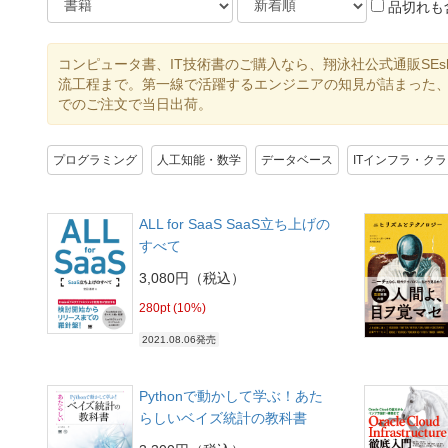
品切れも
コンピュータ書、IT技術書のご購入なら、翔泳社公式通販SE
流工程まで。第一線で活躍するエンジニアの知見が詰まった、
でのご注文で当日出荷。
プログラミング
人工知能・数学
データベース
ITインフラ・ク
ALL for SaaS SaaS立ち上げの
すべて
3,080円（税込）
280pt (10%)
2021.08.06発売
Pythonで動かして学ぶ！あた
らしいベイズ統計の教科書