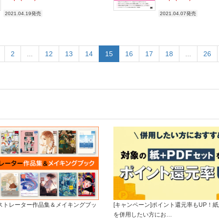
2021.04.19発売
2021.04.07発売
2
...
12
13
14
15
16
17
18
...
26
ラストレーター作品集＆メイキングブッ
[キャンペーン]ポイント還元率もUP！紙
を併用したい方にお…