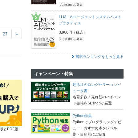
2026.08.20発売
LLM・AIエージェントシステムベスト
プラクティス
3,960円（税込）
27
»
2026.08.20発売
書籍ランキングをもっと見る
キャンペーン・特集
翔泳社のロングセラーコンピ
ュータ書
名著多数！売れ筋のハイエン
ド書籍をSEshopが厳選
Python特集
Pythonでプログラミングデビ
ュー！おすすめ本をレベル
版とPDF版
別・目的別にご紹介