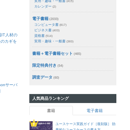
実用・趣味・一般書
(415)
カレンダー
(2)
電子書籍
(2033)
コンピュータ書
(817)
ビジネス書
(403)
端IT人材の
資格書
(514)
長のカギを
実用・趣味・一般書
(383)
書籍＋電子書籍セット
(465)
限定特典付き
(54)
調査データ
(60)
honサーバ
門
人気商品ランキング
書籍
電子書籍
ユースケース実践ガイド［復刻版］ 効
果的なユースケースの書き方