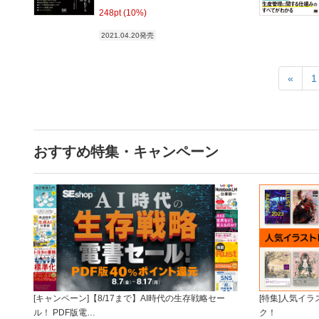
248pt (10%)
2021.04.20発売
«
1
おすすめ特集・キャンペーン
[キャンペーン]【8/17まで】AI時代の生存戦略セー
[特集]人気イ
ル！ PDF版電…
ク！