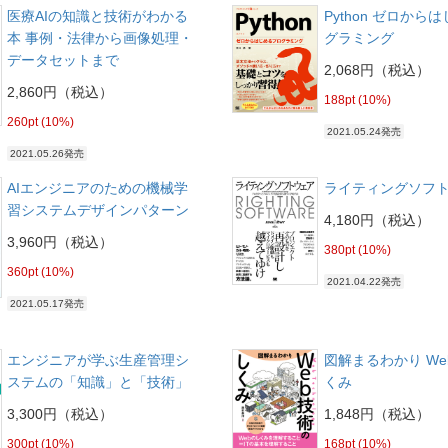
医療AIの知識と技術がわかる
Python ゼロから
本 事例・法律から画像処理・
グラミング
データセットまで
2,068円（税込）
2,860円（税込）
188pt (10%)
260pt (10%)
2021.05.24発売
2021.05.26発売
AIエンジニアのための機械学
ライティングソフ
習システムデザインパターン
4,180円（税込）
3,960円（税込）
380pt (10%)
360pt (10%)
2021.04.22発売
2021.05.17発売
エンジニアが学ぶ生産管理シ
図解まるわかり W
ステムの「知識」と「技術」
くみ
3,300円（税込）
1,848円（税込）
300pt (10%)
168pt (10%)