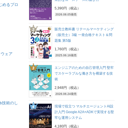
はじめるプロ
5,390円（税込）
2026.08.05発売
販売士教科書 リテールマーケティング
（販売士）3級 一発合格テキスト＆問
題集 第5版
1,760円（税込）
トウェア
2025.06.16発売
エンジニアのための自己管理入門 堅牢
でスケーラブルな働き方を構築する技
術
2,948円（税込）
2026.06.24発売
eb技術のし
現場で役立つ マルチエージェントAI設
計入門 Google A2A×ADKで実現する堅
牢な運用システム
4,180円（税込）