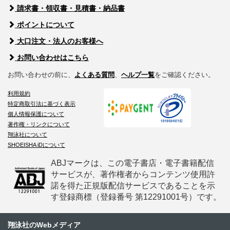
請求書・領収書・見積書・納品書
ポイントについて
大口注文・法人のお客様へ
お問い合わせはこちら
お問い合わせの前に、
よくある質問
、
ヘルプ一覧
をご確認ください。
利用規約
特定商取引法に基づく表示
個人情報保護について
著作権・リンクについて
翔泳社について
SHOEISHA iDについて
ABJマークは、この電子書店・電子書籍配信
サービスが、著作権者からコンテンツ使用許
諾を得た正規版配信サービスであることを示
す登録商標（登録番号 第12291001号）です。
翔泳社のWebメディア