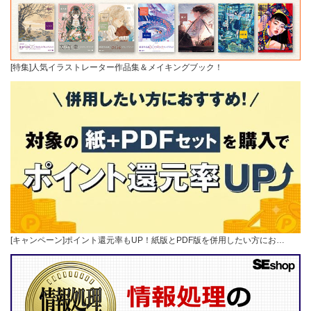
[特集]人気イラストレーター作品集＆メイキングブック！
[キャンペーン]ポイント還元率もUP！紙版とPDF版を併用したい方にお…