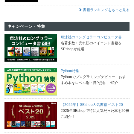
書籍ランキングをもっと見る
キャンペーン・特集
翔泳社のロングセラーコンピュータ書
名著多数！売れ筋のハイエンド書籍を
SEshopが厳選
Python特集
Pythonでプログラミングデビュー！おす
すめ本をレベル別・目的別にご紹介
【2025年】SEshop人気書籍 ベスト20
2025年SEshopで特に人気だった本を20冊
ご紹介！