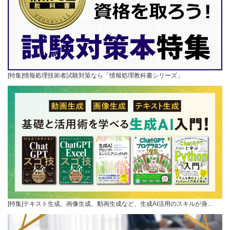
[特集]情報処理技術者試験対策なら「情報処理教科書シリーズ」
[特集]テキスト生成、画像生成、動画生成など、生成AI活用のスキルが身…