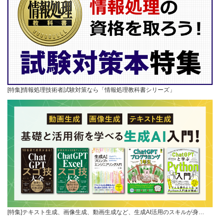
[特集]情報処理技術者試験対策なら「情報処理教科書シリーズ」
[特集]テキスト生成、画像生成、動画生成など、生成AI活用のスキルが身…