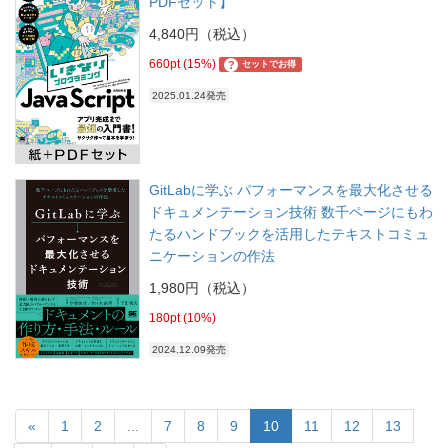
PDFセット】
4,840円（税込）
660pt (15%)
?
セットでお得
2025.01.24発売
GitLabに学ぶ パフォーマンスを最大化させる
ドキュメンテーション技術 数千ページにもわ
たるハンドブックを活用したテキストコミュ
ニケーションの作法
1,980円（税込）
180pt (10%)
2024.12.09発売
«
1
2
...
7
8
9
10
11
12
13