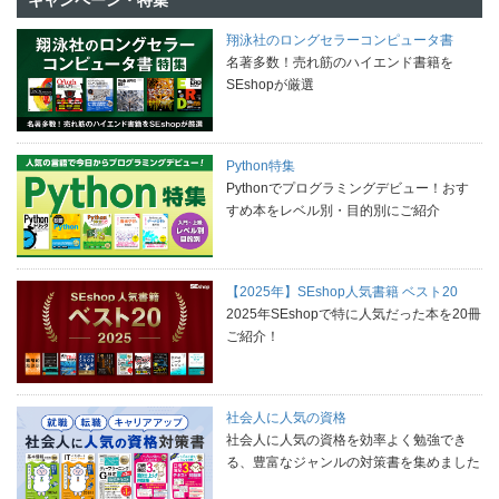
翔泳社のロングセラーコンピュータ書
名著多数！売れ筋のハイエンド書籍を
SEshopが厳選
Python特集
Pythonでプログラミングデビュー！おす
すめ本をレベル別・目的別にご紹介
【2025年】SEshop人気書籍 ベスト20
2025年SEshopで特に人気だった本を20冊
ご紹介！
社会人に人気の資格
社会人に人気の資格を効率よく勉強でき
る、豊富なジャンルの対策書を集めました