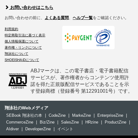
お問い合わせはこちら
お問い合わせの前に、
よくある質問
、
ヘルプ一覧
をご確認ください。
利用規約
特定商取引法に基づく表示
個人情報保護について
著作権・リンクについて
翔泳社について
SHOEISHA iDについて
ABJマークは、この電子書店・電子書籍配信
サービスが、著作権者からコンテンツ使用許
諾を得た正規版配信サービスであることを示
す登録商標（登録番号 第12291001号）です。
翔泳社のWebメディア
SEBook 翔泳社の本
|
CodeZine
|
MarkeZine
|
EnterpriseZine
|
CommerceZine
|
Biz/Zine
|
SalesZine
|
HRzine
|
ProductZine
|
AIdiver
|
DeveloperZine
|
イベント