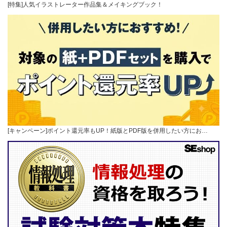
[特集]人気イラストレーター作品集＆メイキングブック！
[キャンペーン]ポイント還元率もUP！紙版とPDF版を併用したい方にお…