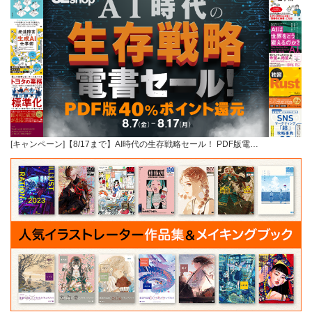
[キャンペーン]【8/17まで】AI時代の生存戦略セール！ PDF版電…