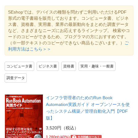
SEshopでは、デバイスの種類を問わずご利用いただけるPDF
形式の電子書籍を販売しております。コンピュータ書、ビジネ
ス書、資格書、実用書、業界の最新動向をまとめた調査データ
など、さまざまなニーズにお応えするラインナップ。 検索やコ
ードのコピーができるため、プログラマの方におすすめです。
（※一部テキストのコピーができない商品もございます。）
ご
利用方法はこちら＞＞
コンピュータ書
ビジネス書
資格書
実用・趣味・一般書
調査データ
インフラ管理者のためのRun Book
Automation実践ガイド オープンソースを使
ったシステム構築／管理自動化入門【PDF
版】
3,520円（税込）
1,280pt (40%)
?
生存戦略セール！