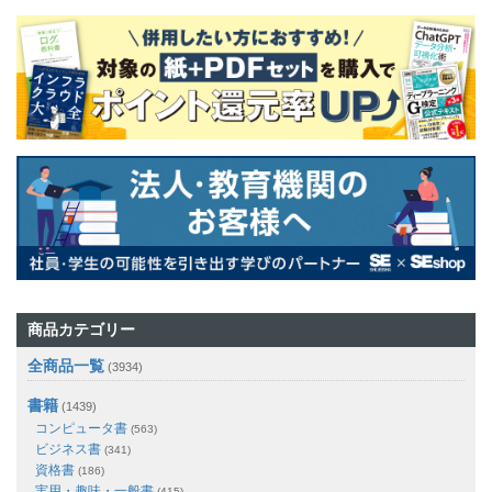
商品カテゴリー
全商品一覧
(3934)
書籍
(1439)
コンピュータ書
(563)
ビジネス書
(341)
資格書
(186)
実用・趣味・一般書
(415)