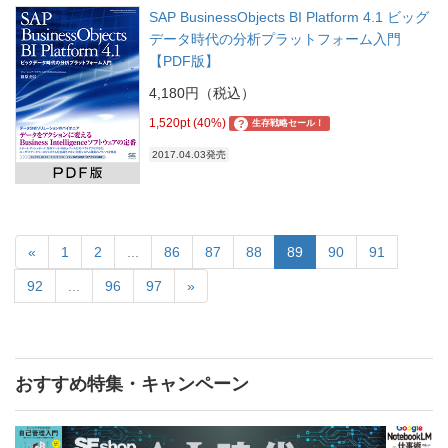
SAP BusinessObjects BI Platform 4.1 ビッグ
データ時代の分析プラットフォーム入門
【PDF版】
4,180円（税込）
1,520pt (40%)
?
生存戦略セール！
2017.04.03発売
«
1
2
...
86
87
88
89
90
91
92
...
96
97
»
おすすめ特集・キャンペーン