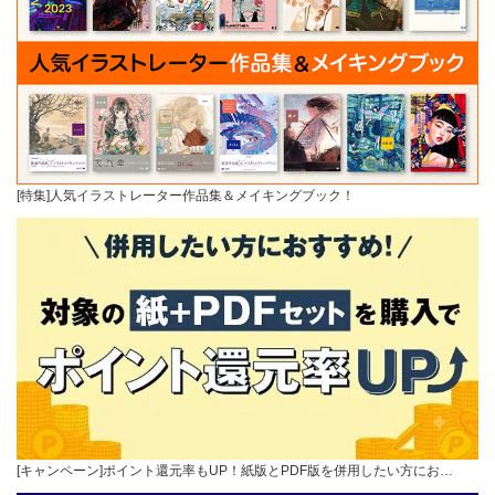
[特集]人気イラストレーター作品集＆メイキングブック！
[キャンペーン]ポイント還元率もUP！紙版とPDF版を併用したい方にお…