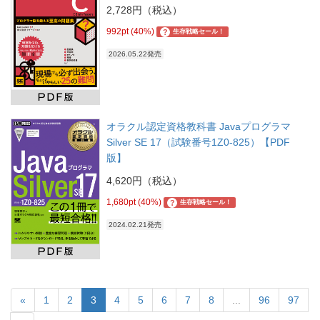
2,728円（税込）
992pt (40%)
?
生存戦略セール！
2026.05.22発売
オラクル認定資格教科書 Javaプログラマ
Silver SE 17（試験番号1Z0-825）【PDF
版】
4,620円（税込）
1,680pt (40%)
?
生存戦略セール！
2024.02.21発売
«
1
2
3
4
5
6
7
8
...
96
97