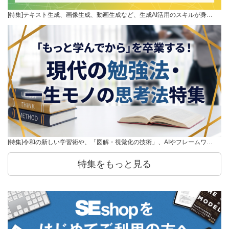
[特集]テキスト生成、画像生成、動画生成など、生成AI活用のスキルが身…
[特集]令和の新しい学習術や、「図解・視覚化の技術」、AIやフレームワ…
特集をもっと見る