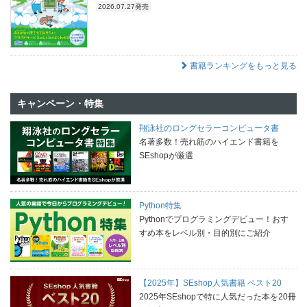
2026.07.27発売
書籍ランキングをもっと見る
キャンペーン・特集
翔泳社のロングセラーコンピュータ書
名著多数！売れ筋のハイエンド書籍を
SEshopが厳選
Python特集
Pythonでプログラミングデビュー！おす
すめ本をレベル別・目的別にご紹介
【2025年】SEshop人気書籍 ベスト20
2025年SEshopで特に人気だった本を20冊