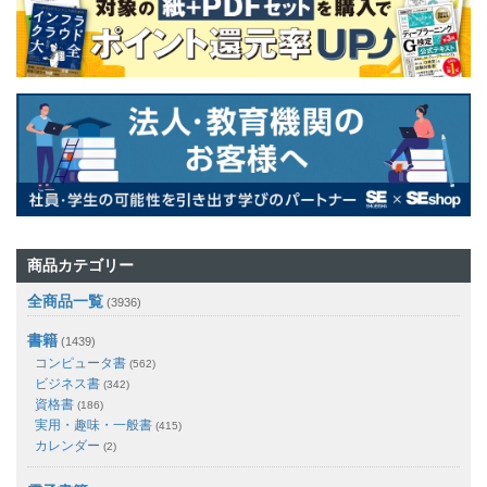
商品カテゴリー
全商品一覧
(3936)
書籍
(1439)
コンピュータ書
(562)
ビジネス書
(342)
資格書
(186)
実用・趣味・一般書
(415)
カレンダー
(2)