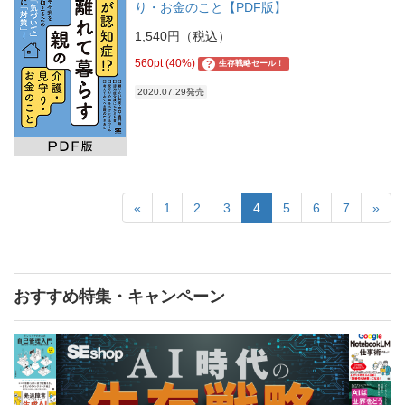
り・お金のこと【PDF版】
1,540円（税込）
560pt (40%)
?
生存戦略セール！
2020.07.29発売
«
1
2
3
4
5
6
7
»
おすすめ特集・キャンペーン