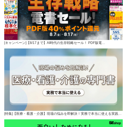
[キャンペーン]【8/17まで】AI時代の生存戦略セール！ PDF版電…
[特集]【医療・看護・介護】現場の悩みを即解決！実務で本当に使える実践…