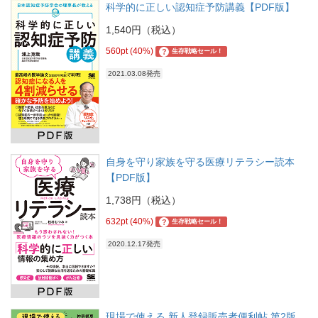
科学的に正しい認知症予防講義【PDF版】
1,540円（税込）
560pt (40%)
?
生存戦略セール！
2021.03.08発売
自身を守り家族を守る医療リテラシー読本
【PDF版】
1,738円（税込）
632pt (40%)
?
生存戦略セール！
2020.12.17発売
現場で使える 新人登録販売者便利帖 第2版