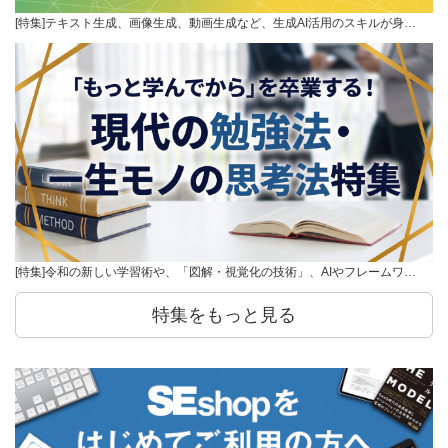
[特集]テキスト生成、画像生成、動画生成など、生成AI活用のスキルが身…
[特集]令和の新しい学習術や、「図解・視覚化の技術」、AIやフレームワ…
特集をもっと見る