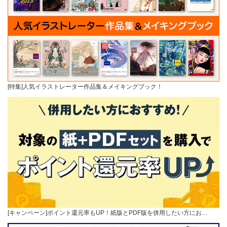
[特集]人気イラストレーター作品集＆メイキングブック！
[キャンペーン]ポイント還元率もUP！紙版とPDF版を併用したい方にお…