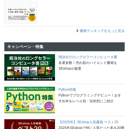
書籍ランキングをもっと見る
キャンペーン・特集
翔泳社のロングセラーコンピュータ書
名著多数！売れ筋のハイエンド書籍を
SEshopが厳選
Python特集
Pythonでプログラミングデビュー！おす
すめ本をレベル別・目的別にご紹介
【2025年】SEshop人気書籍 ベスト20
2025年SEshopで特に人気だった本を20冊