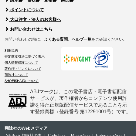
請求書・領収書・見積書・納品書
ポイントについて
大口注文・法人のお客様へ
お問い合わせはこちら
お問い合わせの前に、
よくある質問
、
ヘルプ一覧
をご確認ください。
利用規約
特定商取引法に基づく表示
個人情報保護について
著作権・リンクについて
翔泳社について
SHOEISHA iDについて
ABJマークは、この電子書店・電子書籍配信
サービスが、著作権者からコンテンツ使用許
諾を得た正規版配信サービスであることを示
す登録商標（登録番号 第12291001号）です。
翔泳社のWebメディア
SEBook 翔泳社の本
|
CodeZine
|
MarkeZine
|
EnterpriseZine
|